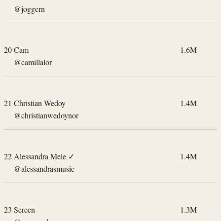
@joggern
20
Cam
1.6M
@camillalor
21
Christian Wedoy
1.4M
@christianwedoynor
22
Alessandra Mele
✓
1.4M
@alessandrasmusic
23
Sereen
1.3M