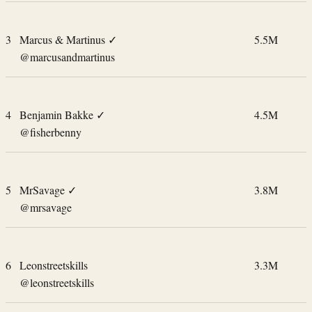
3
Marcus & Martinus
✓
5.5M
@marcusandmartinus
4
Benjamin Bakke
✓
4.5M
@fisherbenny
5
MrSavage
✓
3.8M
@mrsavage
6
Leonstreetskills
3.3M
@leonstreetskills