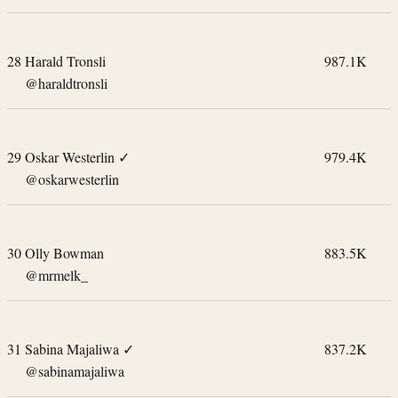
28
Harald Tronsli
987.1K
@haraldtronsli
29
Oskar Westerlin
✓
979.4K
@oskarwesterlin
30
Olly Bowman
883.5K
@mrmelk_
31
Sabina Majaliwa
✓
837.2K
@sabinamajaliwa