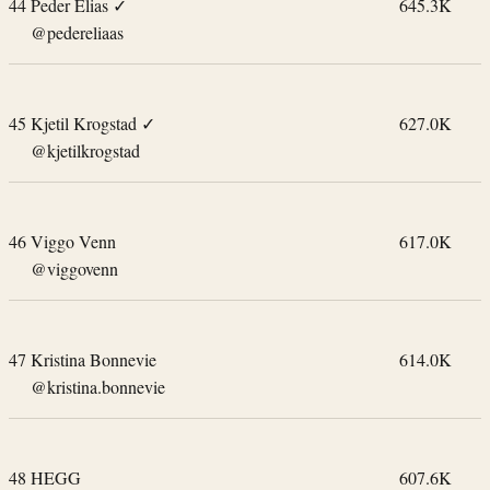
44
Peder Elias
✓
645.3K
@pedereliaas
45
Kjetil Krogstad
✓
627.0K
@kjetilkrogstad
46
Viggo Venn
617.0K
@viggovenn
47
Kristina Bonnevie
614.0K
@kristina.bonnevie
48
HEGG
607.6K