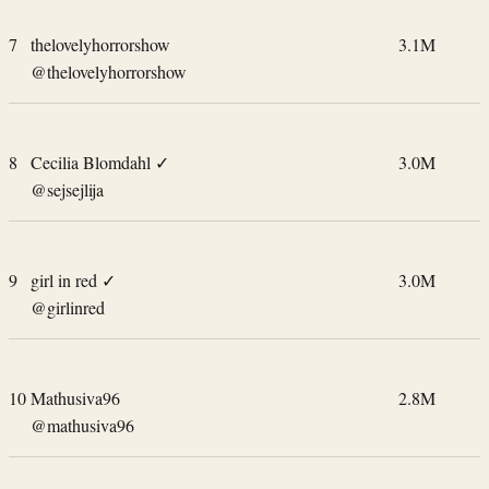
7
thelovelyhorrorshow
3.1M
@thelovelyhorrorshow
8
Cecilia Blomdahl
✓
3.0M
@sejsejlija
9
girl in red
✓
3.0M
@girlinred
10
Mathusiva96
2.8M
@mathusiva96