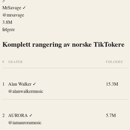
5
MrSavage
✓
@mrsavage
3.8M
følgere
Komplett rangering av norske TikTokere
#
SKAPER
FØLGERE
1
Alan Walker
✓
15.3M
@alanwalkermusic
2
AURORA
✓
5.7M
@iamauroramusic