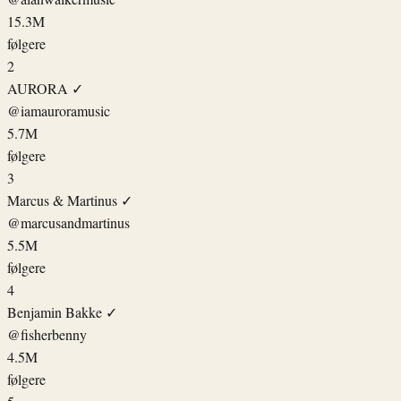
15.3M
følgere
2
AURORA
✓
@iamauroramusic
5.7M
følgere
3
Marcus & Martinus
✓
@marcusandmartinus
5.5M
følgere
4
Benjamin Bakke
✓
@fisherbenny
4.5M
følgere