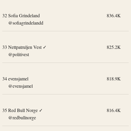
32
Sofia Grindeland
836.4K
@sofiagrindelandd
33
Nettpatruljen Vest
✓
825.2K
@politivest
34
evensjamel
818.9K
@evensjamel
35
Red Bull Norge
✓
816.4K
@redbullnorge