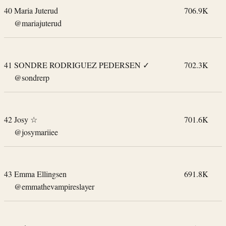
40
Maria Juterud
706.9K
@mariajuterud
41
SONDRE RODRIGUEZ PEDERSEN
✓
702.3K
@sondrerp
42
Josy ☆
701.6K
@josymariiee
43
Emma Ellingsen
691.8K
@emmathevampireslayer