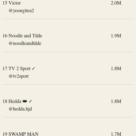
15
Victor
2.0M
@yoongitea2
16
Noodle and Tilde
1.9M
@noodleandtilde
17
TV 2 Sport
✓
1.8M
@tv2sport
18
Hedda 👑
✓
1.8M
@hedda.hjd
19
SWAMP MAN
1.7M