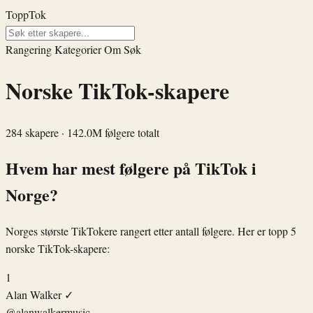
ToppTok
Rangering
Kategorier
Om
Søk
Norske TikTok-skapere
284 skapere · 142.0M følgere totalt
Hvem har mest følgere på TikTok i
Norge?
Norges største TikTokere rangert etter antall følgere. Her er topp 5
norske TikTok-skapere:
1
Alan Walker
✓
@alanwalkermusic