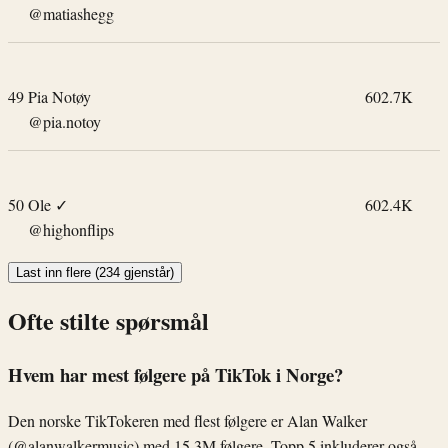
@matiashegg
49
Pia Notøy
602.7K
@pia.notoy
50
Ole
✓
602.4K
@highonflips
Last inn flere (234 gjenstår)
Ofte stilte spørsmål
Hvem har mest følgere på TikTok i Norge?
Den norske TikTokeren med flest følgere er Alan Walker
(
@alanwalkermusic
) med 15.3M følgere. Topp 5 inkluderer også