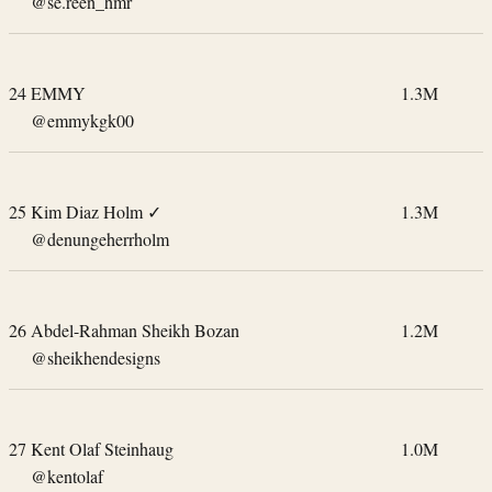
@se.reen_hmr
24
EMMY
1.3M
@emmykgk00
25
Kim Diaz Holm
✓
1.3M
@denungeherrholm
26
Abdel-Rahman Sheikh Bozan
1.2M
@sheikhendesigns
27
Kent Olaf Steinhaug
1.0M
@kentolaf