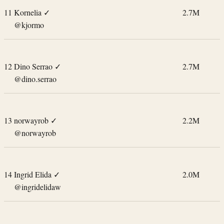
11
Kornelia
✓
2.7M
@kjormo
12
Dino Serrao
✓
2.7M
@dino.serrao
13
norwayrob
✓
2.2M
@norwayrob
14
Ingrid Elida
✓
2.0M
@ingridelidaw