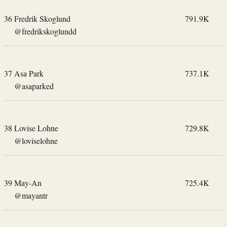
36
Fredrik Skoglund
791.9K
@fredrikskoglundd
37
Asa Park
737.1K
@asaparked
38
Lovise Lohne
729.8K
@loviselohne
39
May-An
725.4K
@mayantr