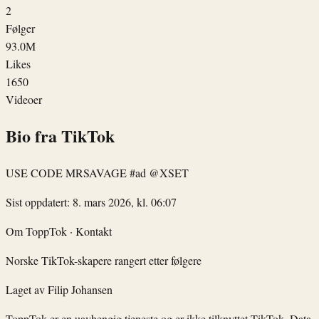
2
Følger
93.0M
Likes
1650
Videoer
Bio fra TikTok
USE CODE MRSAVAGE #ad @XSET
Sist oppdatert: 8. mars 2026, kl. 06:07
Om ToppTok
·
Kontakt
Norske TikTok-skapere rangert etter følgere
Laget av
Filip Johansen
ToppTok er en uavhengig tjeneste og er ikke tilknyttet TikTok. Data