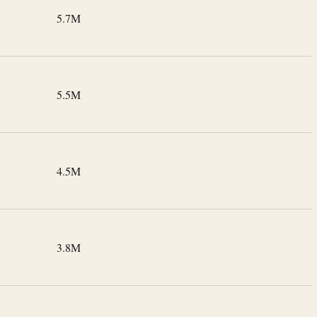
5.7M
5.5M
4.5M
3.8M