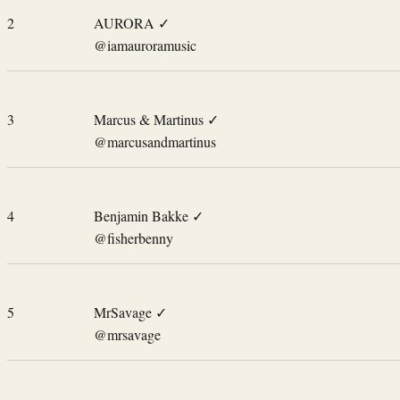
2
AURORA
✓
@iamauroramusic
3
Marcus & Martinus
✓
@marcusandmartinus
4
Benjamin Bakke
✓
@fisherbenny
5
MrSavage
✓
@mrsavage