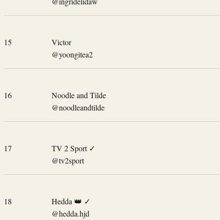
@ingridelidaw
15
Victor
@yoongitea2
16
Noodle and Tilde
@noodleandtilde
17
TV 2 Sport
✓
@tv2sport
18
Hedda 👑
✓
@hedda.hjd