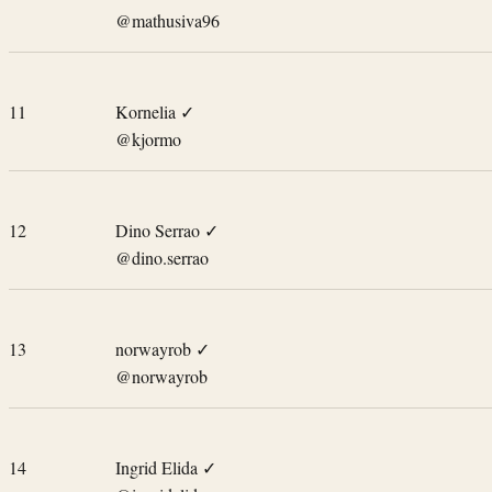
@mathusiva96
11
Kornelia
✓
@kjormo
12
Dino Serrao
✓
@dino.serrao
13
norwayrob
✓
@norwayrob
14
Ingrid Elida
✓