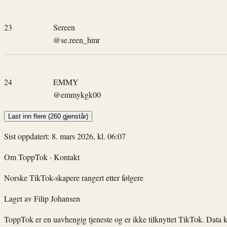
23
Sereen
@se.reen_hmr
24
EMMY
@emmykgk00
Last inn flere (260 gjenstår)
Sist oppdatert: 8. mars 2026, kl. 06:07
Om ToppTok
·
Kontakt
Norske TikTok-skapere rangert etter følgere
Laget av
Filip Johansen
ToppTok er en uavhengig tjeneste og er ikke tilknyttet TikTok. Data 