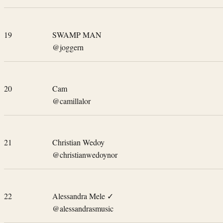
19
SWAMP MAN
@joggern
20
Cam
@camillalor
21
Christian Wedoy
@christianwedoynor
22
Alessandra Mele
✓
@alessandrasmusic