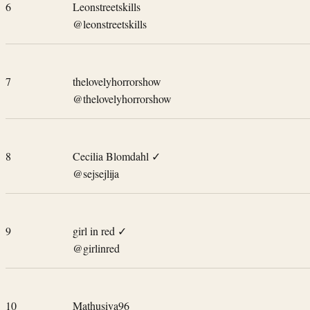
6
Leonstreetskills
@leonstreetskills
7
thelovelyhorrorshow
@thelovelyhorrorshow
8
Cecilia Blomdahl
✓
@sejsejlija
9
girl in red
✓
@girlinred
10
Mathusiva96