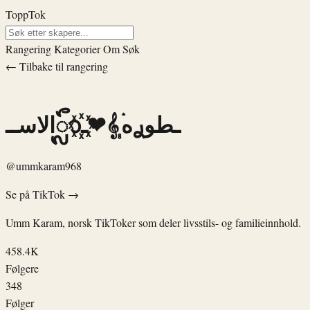
ToppTok
Rangering
Kategorier
Om
Søk
← Tilbake til rangering
الاســᬽـ꙰❤𝄠ۛـطوࢪه
@ummkaram968
Se på TikTok →
Umm Karam, norsk TikToker som deler livsstils- og familieinnhold.
458.4K
Følgere
348
Følger