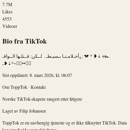
7.7M
Likes
4553
Videoer
Bio fra TikTok
أحـلامـنـا بـسيـطـہ لــكن; قــتلـها الــواقـ؏; 💔 * ❥⇣ ﴾๛
ـ❥⇣*~✧••┈┈
Sist oppdatert: 8. mars 2026, kl. 06:07
Om ToppTok
·
Kontakt
Norske TikTok-skapere rangert etter følgere
Laget av
Filip Johansen
ToppTok er en uavhengig tjeneste og er ikke tilknyttet TikTok. Data
kan inneholde unøyaktigheter.