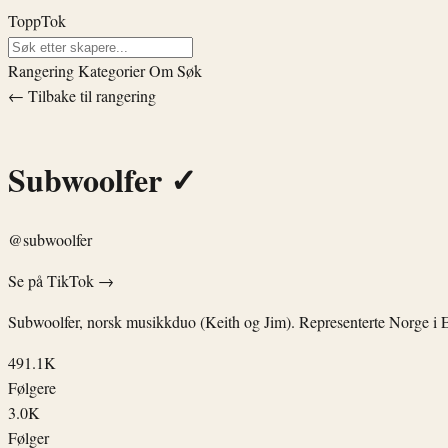
ToppTok
Rangering
Kategorier
Om
Søk
← Tilbake til rangering
Subwoolfer
✓
@subwoolfer
Se på TikTok →
Subwoolfer, norsk musikkduo (Keith og Jim). Representerte Norge i E
491.1K
Følgere
3.0K
Følger